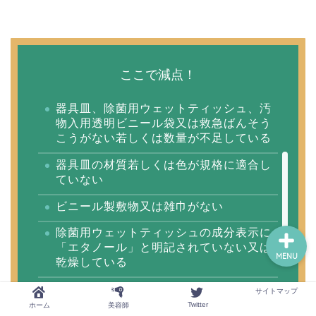
美容師
ここで減点！
美容学生
器具皿、除菌用ウェットティッシュ、汚
物入用透明ビニール袋又は救急ばんそう
スタイリング剤
こうがない若しくは数量が不足している
器具皿の材質若しくは色が規格に適合し
転職と副業
ていない
ビニール製敷物又は雑巾がない
除菌用ウェットティッシュの成分表示に
「エタノール」と明記されていない又は
MENU
乾燥している
汚物入用透明ビニール袋の色が濃色で収
サイトマップ
納物を確認しにくい
Twitter
ホーム
美容師