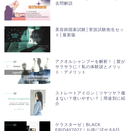
去問解説
美容師国家試験│実技試験衛生セッ
ト│最新版
アクオルシャンプーを解析！｜髪が
サラサラに！私の体験談とメリッ
ト・デメリット
ストレートアイロン｜ツヤツヤ？傷
まない？使いやすい？｜用途別に紹
介
ケラスターゼ｜BLACK
FRIDAY2022｜お得に試せる6日