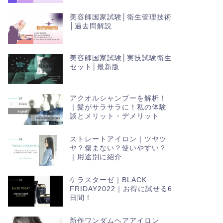
美容師国家試験│衛生管理技術
│過去問解説
美容師国家試験│実技試験衛生
セット│最新版
アクオルシャンプーを解析！
｜髪がサラサラに！私の体験
談とメリット・デメリット
ストレートアイロン｜ツヤツ
ヤ？傷まない？使いやすい？
｜用途別に紹介
ケラスターゼ｜BLACK
FRIDAY2022｜お得に試せる6
日間！
新作ワンダムヘアアイロン