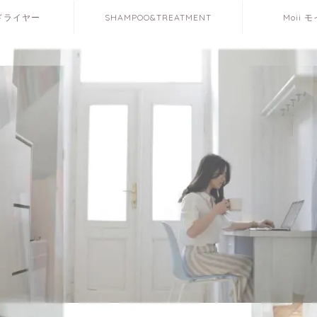
Oドライヤー
SHAMPOO&TREATMENT
Moii 