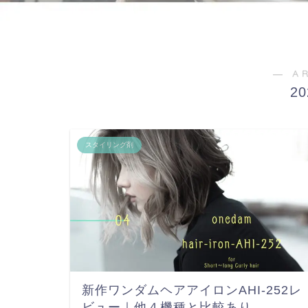
― A
2
スタイリング剤
新作ワンダムヘアアイロンAHI-252レ
ビュー｜他４機種と比較あり