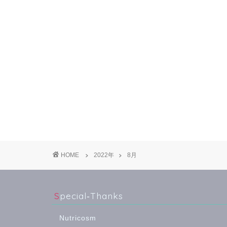
HOME
2022年
8月
Special‐Thanks
Nutricosm