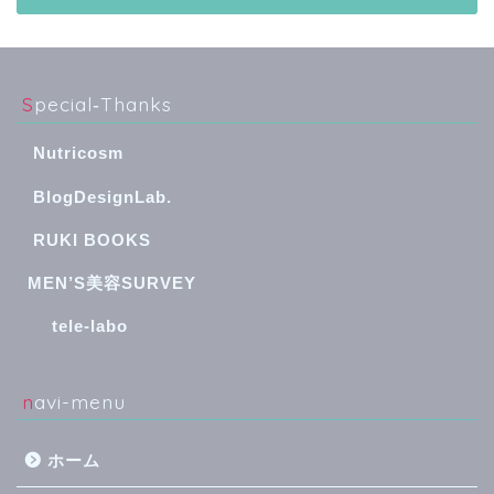
Special‐Thanks
Nutricosm
BlogDesignLab.
RUKI BOOKS
MEN’S美容SURVEY
tele-labo
navi-menu
ホーム