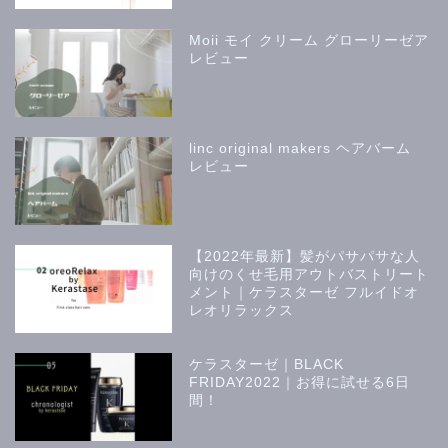
Moii モイ クリーム グローリーゼア
レビュー
linc original makers ヘアバーム
レビュー
【2022年最新】髪がパサパサな人
美容師
向けのくせ毛用アウトバストリート
メント｜ケラスターゼ フルイドオ
レオリラックス
美容学生
ケラスターゼ｜BLACK
スタイリング剤
FRIDAY2022｜お得に試せる6日
間！
転職と副業